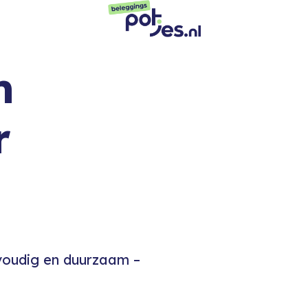
m
r
nvoudig en duurzaam –