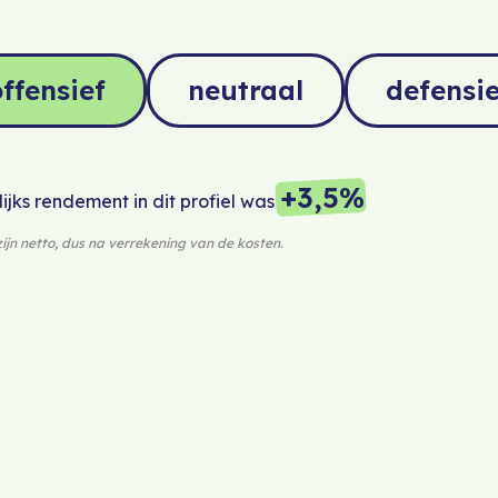
ffensief
neutraal
defensie
+3,5%
jks rendement in dit profiel was
jn netto, dus na verrekening van de kosten.