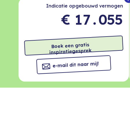
0
6
+
4
4
Indicatie opgebouwd vermogen
€
1
7
.
0
5
5
2
8
-
1
6
6
3
9
+
2
7
7
Boek een gratis
inspiratiegesprek
4
0
3
8
8
e-mail dit naar mij!
5
1
4
9
9
6
2
5
7
3
6
8
4
7