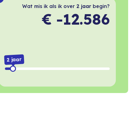
Wat mis ik als ik over
2 jaar
begin?
€ -12.586
2 jaar