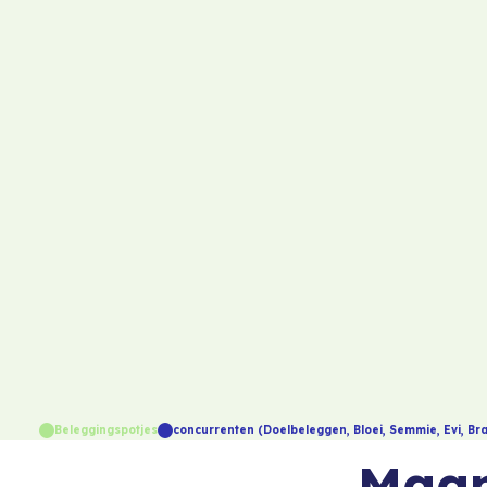
Beleggingspotjes
concurrenten
(Doelbeleggen, Bloei, Semmie, Evi, B
Maan