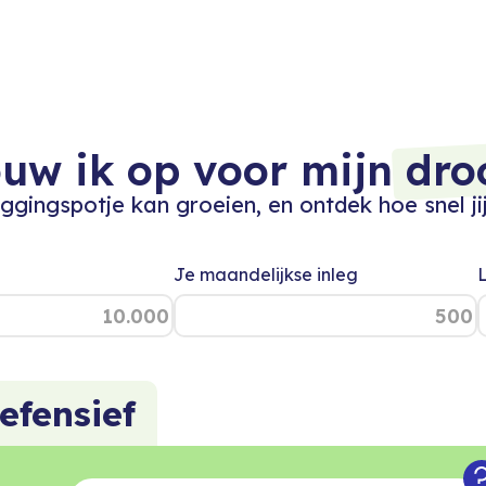
.
-
+
.
.
uw ik op voor mijn
dro
0
-
-
gingspotje kan groeien, en ontdek hoe snel jij
1
+
+
Je maandelijkse inleg
2
0
0
.
3
1
1
-
4
.
2
2
efensief
+
5
-
3
3