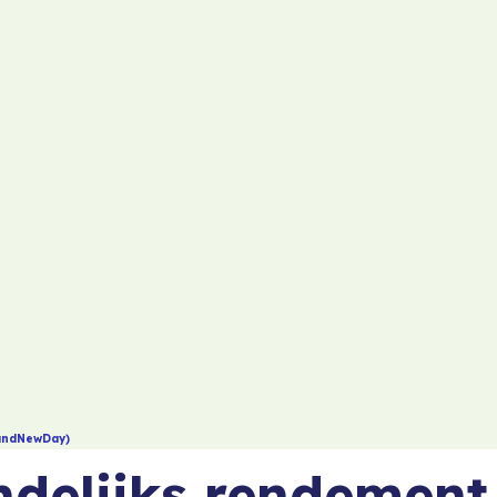
randNewDay)
delijks rendement