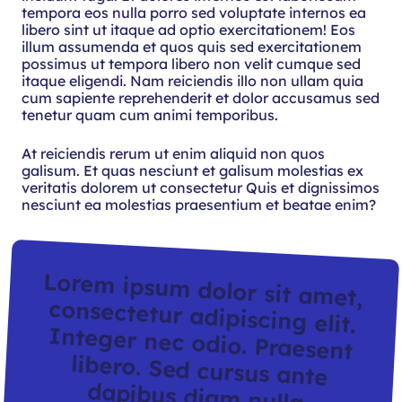
tempora eos nulla porro sed voluptate internos ea
libero sint ut itaque ad optio exercitationem! Eos
illum assumenda et quos quis sed exercitationem
possimus ut tempora libero non velit cumque sed
itaque eligendi. Nam reiciendis illo non ullam quia
cum sapiente reprehenderit et dolor accusamus sed
tenetur quam cum animi temporibus.
At reiciendis rerum ut enim aliquid non quos
galisum. Et quas nesciunt et galisum molestias ex
veritatis dolorem ut consectetur Quis et dignissimos
nesciunt ea molestias praesentium et beatae enim?
Lorem ipsum dolor sit amet,
consectetur adipiscing elit.
Integer nec odio. Praesent
libero. Sed cursus ante
dapibus diam nulla.