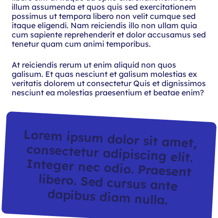
illum assumenda et quos quis sed exercitationem
possimus ut tempora libero non velit cumque sed
itaque eligendi. Nam reiciendis illo non ullam quia
cum sapiente reprehenderit et dolor accusamus sed
tenetur quam cum animi temporibus.
At reiciendis rerum ut enim aliquid non quos
galisum. Et quas nesciunt et galisum molestias ex
veritatis dolorem ut consectetur Quis et dignissimos
nesciunt ea molestias praesentium et beatae enim?
Lorem ipsum dolor sit amet,
consectetur adipiscing elit.
Integer nec odio. Praesent
libero. Sed cursus ante
dapibus diam nulla.