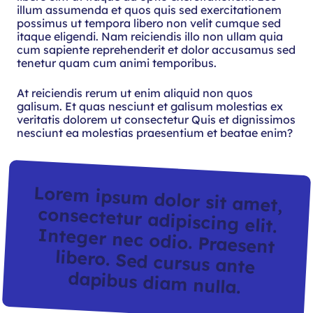
illum assumenda et quos quis sed exercitationem
possimus ut tempora libero non velit cumque sed
itaque eligendi. Nam reiciendis illo non ullam quia
cum sapiente reprehenderit et dolor accusamus sed
tenetur quam cum animi temporibus.
At reiciendis rerum ut enim aliquid non quos
galisum. Et quas nesciunt et galisum molestias ex
veritatis dolorem ut consectetur Quis et dignissimos
nesciunt ea molestias praesentium et beatae enim?
Lorem ipsum dolor sit amet,
consectetur adipiscing elit.
Integer nec odio. Praesent
libero. Sed cursus ante
dapibus diam nulla.