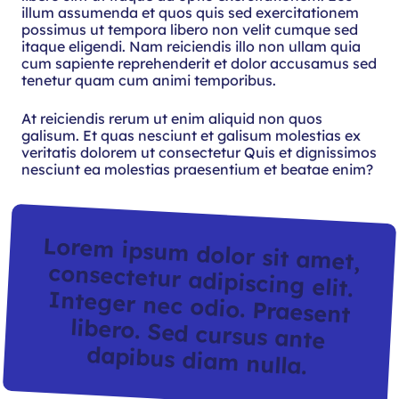
illum assumenda et quos quis sed exercitationem
possimus ut tempora libero non velit cumque sed
itaque eligendi. Nam reiciendis illo non ullam quia
cum sapiente reprehenderit et dolor accusamus sed
tenetur quam cum animi temporibus.
At reiciendis rerum ut enim aliquid non quos
galisum. Et quas nesciunt et galisum molestias ex
veritatis dolorem ut consectetur Quis et dignissimos
nesciunt ea molestias praesentium et beatae enim?
Lorem ipsum dolor sit amet,
consectetur adipiscing elit.
Integer nec odio. Praesent
libero. Sed cursus ante
dapibus diam nulla.