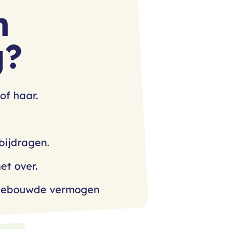
n
g?
of haar.
bijdragen.
et over.
opgebouwde vermogen