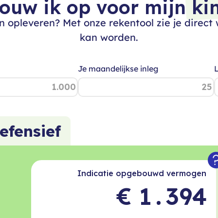
1
ouw ik op voor mijn
ki
 opleveren? Met onze rekentool zie je direc
2
.
kan worden.
.
3
-
Je maandelijkse inleg
L
-
4
+
.
+
5
0
-
0
6
1
efensief
+
1
7
2
0
2
8
3
Indicatie opgebouwd vermogen
€
1
.
3
9
4