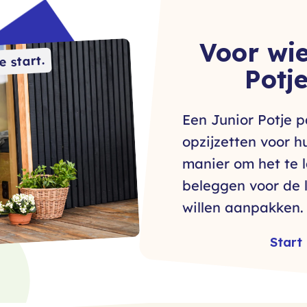
Voor wie
e start.
Potj
Een Junior Potje p
opzijzetten voor h
manier om het te l
beleggen voor de l
willen aanpakken.
Start 