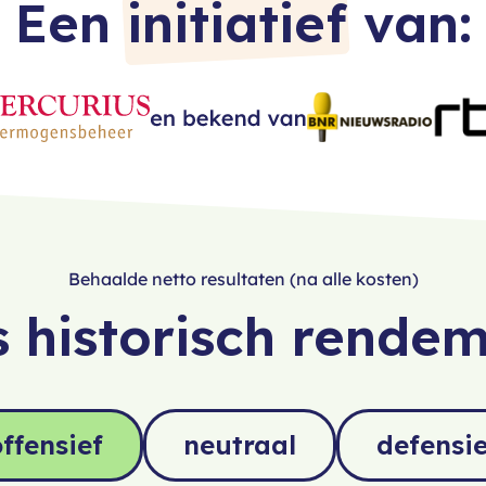
Een
initiatief
van:
8
9
Behaalde netto resultaten (na alle kosten)
 historisch rende
ffensief
neutraal
defensie