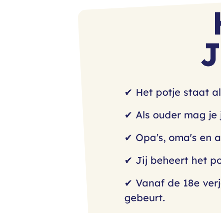
J
✔ Het potje staat al
✔ Als ouder mag je j
✔ Opa's, oma's en a
✔ Jij beheert het po
✔ Vanaf de 18e ver
gebeurt.