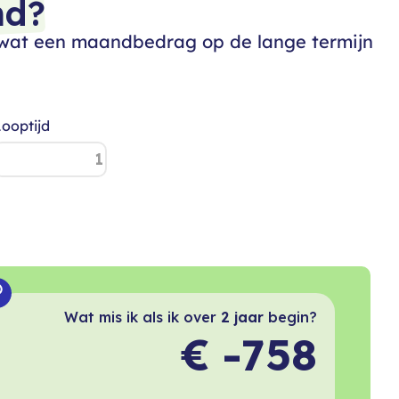
nd?
t wat een maandbedrag op de lange termijn
ooptijd
Wat mis ik als ik over
2 jaar
begin?
€ -758