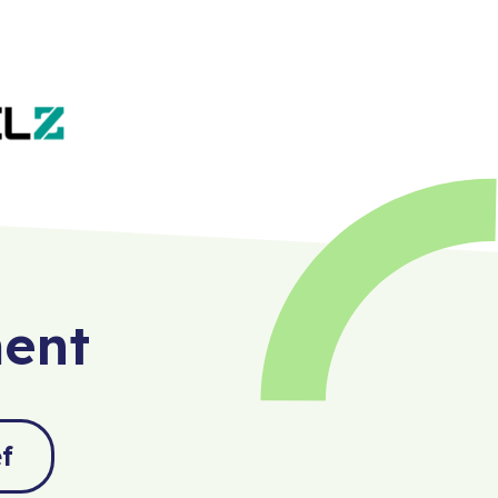
ment
f