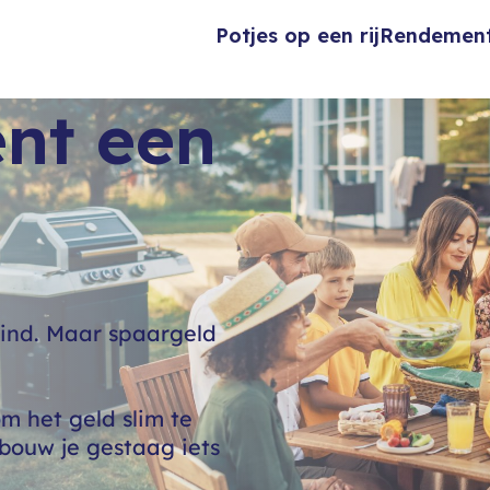
Potjes op een rij
Rendemen
ent een
kind. Maar spaargeld
m het geld slim te
bouw je gestaag iets