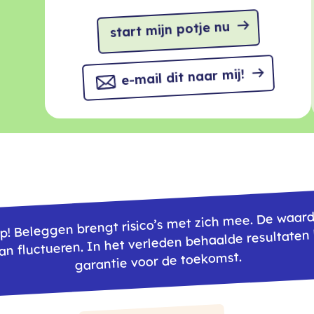
2
-
4
5
3
+
5
6
start mijn potje nu
4
0
6
7
e-mail dit naar mij!
5
1
7
8
6
2
8
9
7
3
9
8
4
op! Beleggen brengt risico’s met zich mee. De waar
9
5
an fluctueren. In het verleden behaalde resultaten
garantie voor de toekomst.
6
7